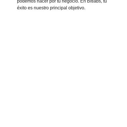
podemos hacer por tu negocio. En Bitlabs, tu 
éxito es nuestro principal objetivo.
Nosotros hacemos el trabajo por ti, sólo ve 
crecer tu negocio.
contacto@bitlabs.com.mx